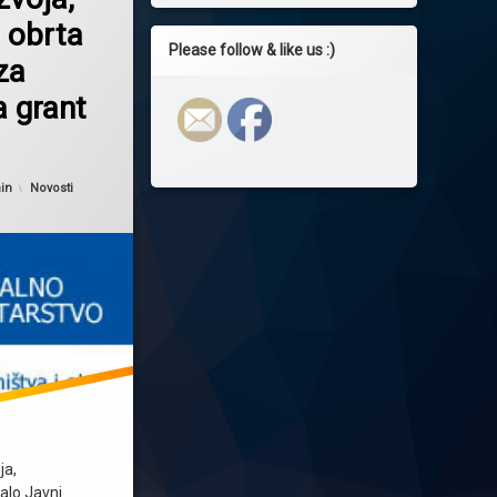
 obrta
Please follow & like us :)
za
a grant
n
2024-05-19
Kategorije:
in
Novosti
ja,
salo Javni