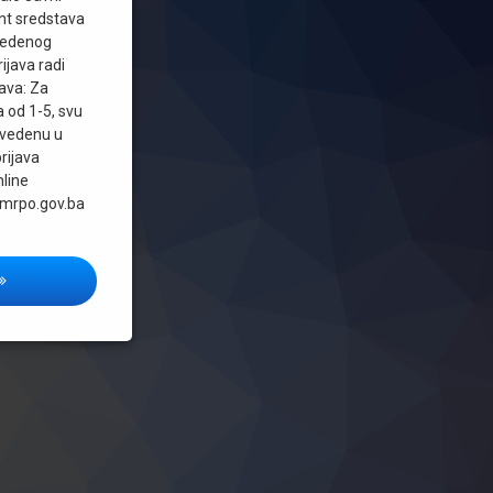
ant sredstava
 planove
vedenog
rijava radi
tava: Za
 od 1-5, svu
vedenu u
rijava
nline
.fmrpo.gov.ba
avni poziv Ministarstva razvoja, poduzetništva i obrta Federacije BiH za