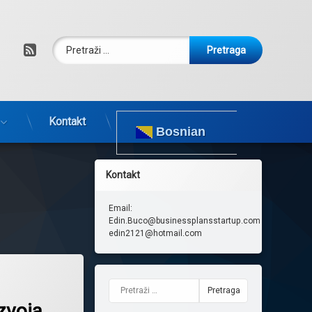
Pretraga:
RSS
Kontakt
Bosnian
Kontakt
Email:
Edin.Buco@businessplansstartup.com
edin2121@hotmail.com
Pretraga:
zvoja,