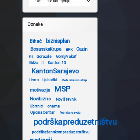
Oznake
biznisplan
Bihać
BosanskaKrupa
Cazin
BPK
Goražde
GornjiVakuf
FIS
Ilidža
Kanton 10
IT
KantonSarajevo
Livno
Ljubuški
Metalskaindustrija
MSP
motivacija
Novibiznis
NoviTravnik
Obrtnici
onama
OpcinaCentar
Podrskarazvoju
podrškapreduzetništvu
podrškaženskompreduzetništvu