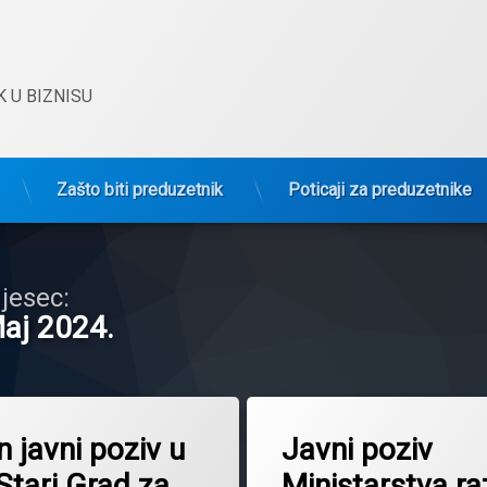
 U BIZNISU
Zašto biti preduzetnik
Poticaji za preduzetnike
jesec:
aj 2024.
 javni poziv u
Javni poziv
enim
Stari Grad za
Ministarstva ra