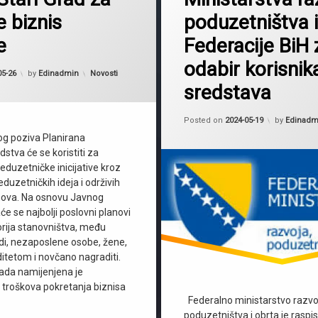
e biznis
poduzetništva i
e
Federacije BiH 
odabir korisnik
Kategorije:
05-26
by
Edinadmin
Novosti
sredstava
Updated o
Posted on
2024-05-19
by
Edinadm
g poziva Planirana
stva će se koristiti za
eduzetničke inicijative kroz
duzetničkih ideja i održivih
nova. Na osnovu Javnog
e se najbolji poslovni planovi
orija stanovništva, među
di, nezaposlene osobe, žene,
ditetom i novčano nagraditi.
ada namijenjena je
u troškova pokretanja biznisa
Federalno ministarstvo razvo
poduzetništva i obrta je raspi