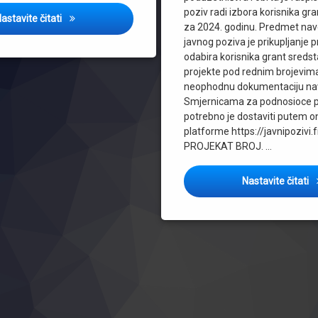
poziv radi izbora korisnika gr
Otvoren javni poziv u Opcini Stari Grad za najbolje biznis
astavite čitati
za 2024. godinu. Predmet na
javnog poziva je prikupljanje p
odabira korisnika grant sreds
projekte pod rednim brojevima
neophodnu dokumentaciju na
Smjernicama za podnosioce p
potrebno je dostaviti putem o
platforme https://javnipozivi
PROJEKAT BROJ. …
J
Nastavite čitati