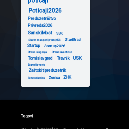
poticaji
Poticaji2026
Preduzetništvo
Privreda2026
SanskiMost
SBK
StariGrad
SluzbazazaposljavanjeKS
Startup
Startup2026
Strana ulaganja
Straneinvesticije
USK
Tomislavgrad
Travnik
Zaposljavanje
Zaštobitipreduzetnik
ZHK
Zenica
Zeneubiznisu
Tagovi