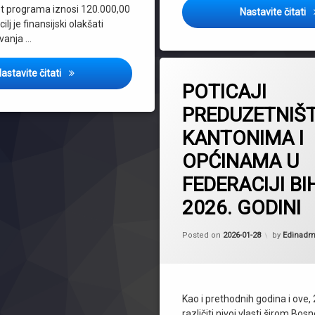
t programa iznosi 120.000,00
P
Nastavite čitati
ilj je finansijski olakšati
vanja …
Tagged
Ministarstvo gospodarstva HBŽ podržava osnivanje poduz
astavite čitati
Bihać
POTICAJI
BosanskaKrupa
PREDUZETNIŠ
GornjiVakuf
KANTONIMA I
Gračanica
Gradacac
OPĆINAMA U
HNK
FEDERACIJI BI
Ljubuški
2026. GODINI
Lukavac
podrškapreduzetništvu
Posted on
2026-01-28
by
Edinadm
poticaji
SanskiMost
SBK
Kao i prethodnih godina i ove,
TK
različiti nivoi vlasti širom Bosn