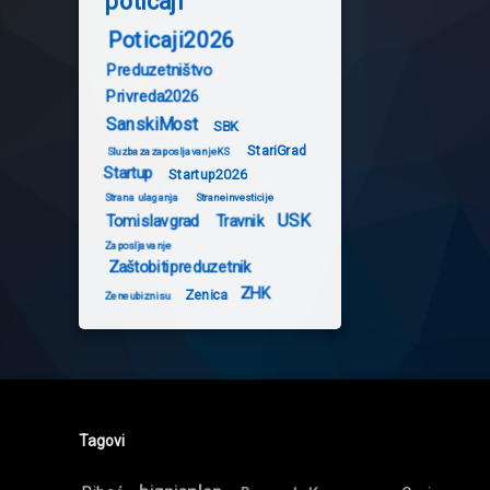
poticaji
Poticaji2026
Preduzetništvo
Privreda2026
SanskiMost
SBK
StariGrad
SluzbazazaposljavanjeKS
Startup
Startup2026
Strana ulaganja
Straneinvesticije
USK
Tomislavgrad
Travnik
Zaposljavanje
Zaštobitipreduzetnik
ZHK
Zenica
Zeneubiznisu
Tagovi