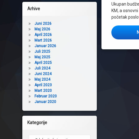
Ukupan budže
Arhive
KM, a osnovni c
početak poslo
Juni 2026
Maj 2026
N
April 2026
Mart 2026
Januar 2026
Juli 2025
Maj 2025
April 2025
Juli 2024
Juni 2024
Maj 2024
April 2023
Mart 2020
Februar 2020
Januar 2020
Kategorije
Kategorije