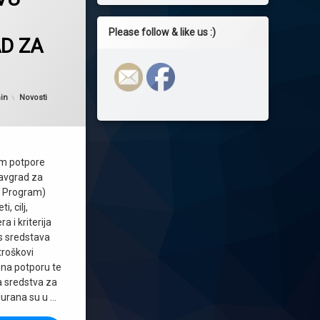
Please follow & like us :)
D ZA
Kategorije:
in
Novosti
m potpore
avgrad za
: Program)
, cilj,
 i kriterija
os sredstava
 troškovi
a na potporu te
a sredstva za
urana su u …