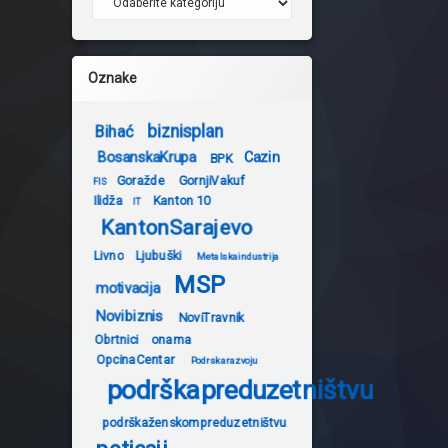
Oznake
biznisplan
Bihać
BosanskaKrupa
Cazin
BPK
Goražde
GornjiVakuf
FIS
Ilidža
Kanton 10
IT
KantonSarajevo
Livno
Ljubuški
Metalskaindustrija
MSP
motivacija
Novibiznis
NoviTravnik
Obrtnici
onama
OpcinaCentar
Podrskarazvoju
podrškapreduzetništvu
podrškaženskompreduzetništvu