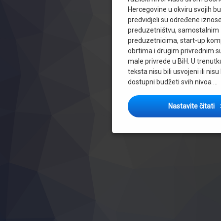
Tomislavgrad
Hercegovine u okviru svojih b
Travnik
predvidjeli su određene iznos
Tuzla
preduzetništvu, samostalnim
USK
preduzetnicima, start-up ko
obrtima i drugim privrednim 
Visoko
male privrede u BiH. U trenutk
ZDK
teksta nisu bili usvojeni ili nisu 
Zenica
dostupni budžeti svih nivoa …
ZHK
Živinice
P
Nastavite čitati