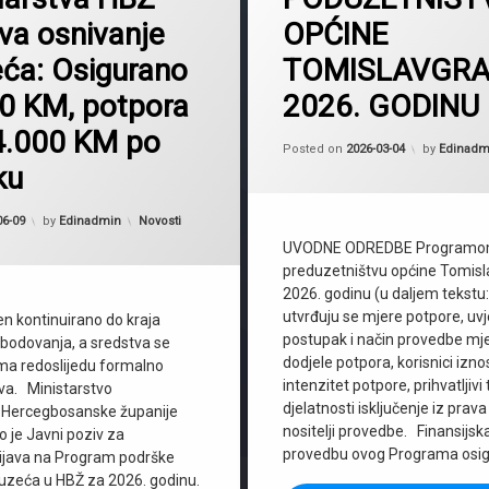
va osnivanje
OPĆINE
Tomislavgrad
ća: Osigurano
TOMISLAVGRA
0 KM, potpora
2026. GODINU
 4.000 KM po
Posted on
2026-03-04
by
Edinadm
ku
Kategorije:
06-09
by
Edinadmin
Novosti
UVODNE ODREDBE Programo
preduzetništvu općine Tomisl
2026. godinu (u daljem tekstu
utvrđuju se mjere potpore, uvjeti
en kontinuirano do kraja
postupak i način provedbe mjera
bodovanja, a sredstva se
dodjele potpora, korisnici izn
ema redoslijedu formalno
intenzitet potpore, prihvatljivi
ava. Ministarstvo
djelatnosti isključenje iz prav
 Hercegbosanske županije
nositelji provedbe. Finansijsk
o je Javni poziv za
provedbu ovog Programa osig
prijava na Program podrške
uzeća u HBŽ za 2026. godinu.