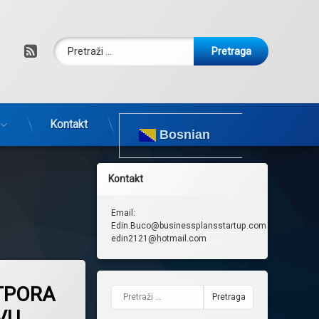
Pretraga:
RSS
Kontakt
Bosnian
Kontakt
Email:
Edin.Buco@businessplansstartup.com
edin2121@hotmail.com
TPORA
Pretraga:
VU