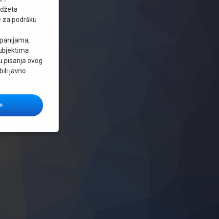
udžeta
e za podršku
mpanijama,
subjektima
u pisanja ovog
bili javno
OTICAJI PREDUZETNIŠTVU U KANTONIMA I OPĆINAMA U FEDERACIJI BIH