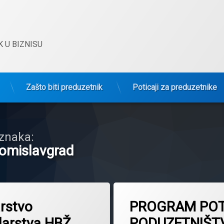
 U BIZNISU
Zašto biti preduzetnik
Poticaji za preduzetnike
znaka:
omislavgrad
Tagged
Kanton 10
arstvo
PROGRAM PO
podrškapreduzetništvu
arstva HBŽ
PODUZETNIŠT
podrškaženskompreduzetništvu