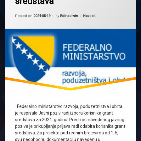
sredstava
Updated on
2024-05-19
Kategorije:
Posted on
2024-05-19
by
Edinadmin
Novosti
Federalno ministarstvo razvoja, poduzetništva i obrta
je raspisalo Javni poziv radi izbora korisnika grant
sredstava za 2024. godinu. Predmet navedenog javnog
poziva je prikupljanje prijava radi odabira korisnika grant
sredstava: Za projekte pod rednim brojevima od 1-5,
svu neophodnu dokumentaciju navedenu u