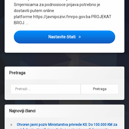
Smjernicama za podnosioce prijava potrebno je
dostaviti putem online
platforme https://javnipozivi.fmrpo.gov.ba PROJEKAT
BROJ. …
Javni poziv Ministarstva razv
Nastavite čitati
Pretraga
Pretraga:
Najnoviji članci
Otvoren javni poziv Ministarstva privrede KS: Do 100.000 KM za