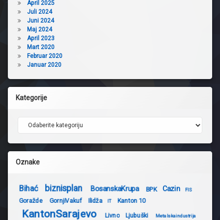
April 2025
Juli 2024
Juni 2024
Maj 2024
April 2023
Mart 2020
Februar 2020
Januar 2020
Kategorije
Kategorije
Oznake
biznisplan
Bihać
BosanskaKrupa
Cazin
BPK
FIS
Goražde
GornjiVakuf
Ilidža
Kanton 10
IT
KantonSarajevo
Livno
Ljubuški
Metalskaindustrija