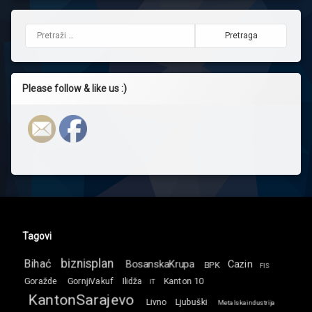
Pretraga:
Please follow & like us :)
Tagovi
biznisplan
Bihać
BosanskaKrupa
Cazin
BPK
FIS
Goražde
GornjiVakuf
Ilidža
Kanton 10
IT
KantonSarajevo
Livno
Ljubuški
Metalskaindustrija