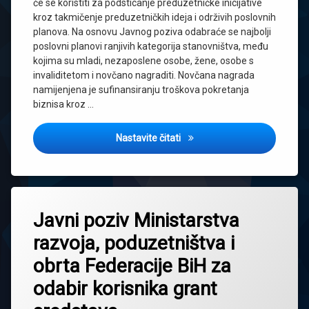
će se koristiti za podsticanje preduzetničke inicijative
kroz takmičenje preduzetničkih ideja i održivih poslovnih
planova. Na osnovu Javnog poziva odabraće se najbolji
poslovni planovi ranjivih kategorija stanovništva, među
kojima su mladi, nezaposlene osobe, žene, osobe s
invaliditetom i novčano nagraditi. Novčana nagrada
namijenjena je sufinansiranju troškova pokretanja
biznisa kroz …
Otvoren javni poziv u Opcini S
Nastavite čitati
Javni poziv Ministarstva
razvoja, poduzetništva i
obrta Federacije BiH za
odabir korisnika grant