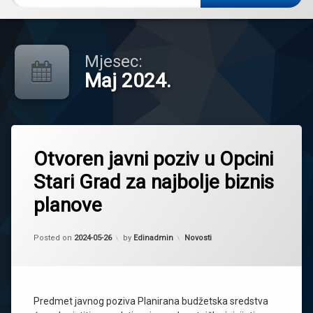
Mjesec:
Maj 2024.
Tagged
MSP
Otvoren javni poziv u Opcini
Podrskanezaposlenim
Stari Grad za najbolje biznis
poticaji
planove
StariGrad
Kategorije:
Posted on
2024-05-26
by
Edinadmin
Novosti
Predmet javnog poziva Planirana budžetska sredstva