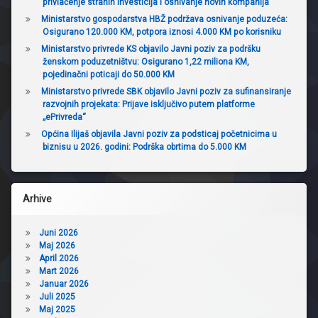
privlačenje stranih investicija i osnivanje novih kompanija
Ministarstvo gospodarstva HBŽ podržava osnivanje poduzeća:
Osigurano 120.000 KM, potpora iznosi 4.000 KM po korisniku
Ministarstvo privrede KS objavilo Javni poziv za podršku
ženskom poduzetništvu: Osigurano 1,22 miliona KM,
pojedinačni poticaji do 50.000 KM
Ministarstvo privrede SBK objavilo Javni poziv za sufinansiranje
razvojnih projekata: Prijave isključivo putem platforme
„ePrivreda“
Općina Ilijaš objavila Javni poziv za podsticaj početnicima u
biznisu u 2026. godini: Podrška obrtima do 5.000 KM
Arhive
Juni 2026
Maj 2026
April 2026
Mart 2026
Januar 2026
Juli 2025
Maj 2025