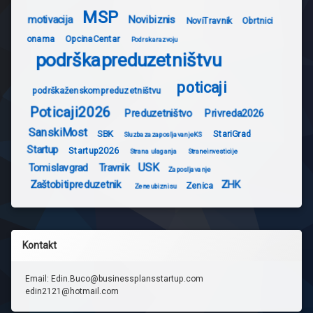
MSP
motivacija
Novibiznis
NoviTravnik
Obrtnici
onama
OpcinaCentar
Podrskarazvoju
podrškapreduzetništvu
poticaji
podrškaženskompreduzetništvu
Poticaji2026
Preduzetništvo
Privreda2026
SanskiMost
SBK
StariGrad
SluzbazazaposljavanjeKS
Startup
Startup2026
Strana ulaganja
Straneinvesticije
USK
Tomislavgrad
Travnik
Zaposljavanje
Zaštobitipreduzetnik
ZHK
Zenica
Zeneubiznisu
Kontakt
Email: Edin.Buco@businessplansstartup.com
edin2121@hotmail.com