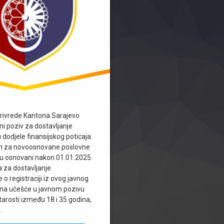
privrede Kantona Sarajevo
vni poziv za dostavljanje
u dodjele finansijskog poticaja
om za novoosnovane poslovne
 su osnovani nakon 01.01.2025.
a za dostavljanje
o registraciji iz ovog javnog
 na učešće u javnom pozivu
tarosti između 18 i 35 godina,
…