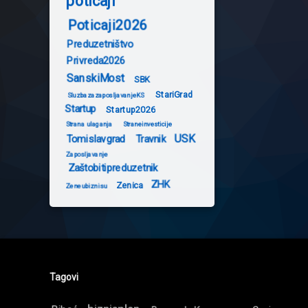
poticaji
Poticaji2026
Preduzetništvo
Privreda2026
SanskiMost
SBK
StariGrad
SluzbazazaposljavanjeKS
Startup
Startup2026
Strana ulaganja
Straneinvesticije
USK
Tomislavgrad
Travnik
Zaposljavanje
Zaštobitipreduzetnik
ZHK
Zenica
Zeneubiznisu
Tagovi