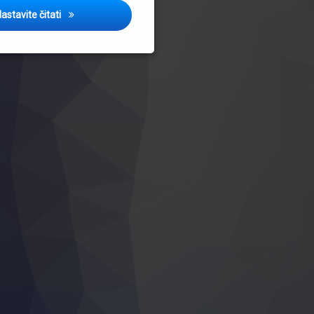
Javni poziv za dostavljanje prijave u svrhu dodjele fina
astavite čitati