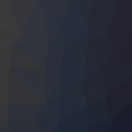
nsijskog poticaja sa inkubacijom za novoosnovane poslovne subjekte