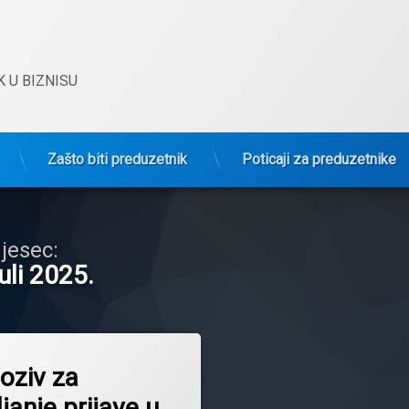
 U BIZNISU
Zašto biti preduzetnik
Poticaji za preduzetnike
jesec:
uli 2025.
oziv za
janje prijave u