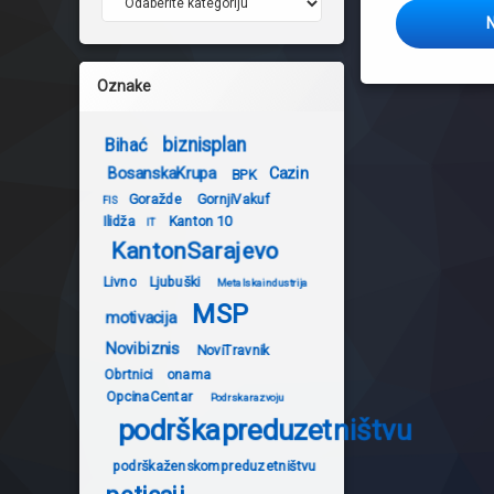
N
Oznake
biznisplan
Bihać
BosanskaKrupa
Cazin
BPK
Goražde
GornjiVakuf
FIS
Ilidža
Kanton 10
IT
KantonSarajevo
Livno
Ljubuški
Metalskaindustrija
MSP
motivacija
Novibiznis
NoviTravnik
Obrtnici
onama
OpcinaCentar
Podrskarazvoju
podrškapreduzetništvu
podrškaženskompreduzetništvu