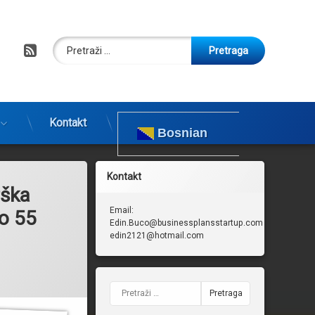
Pretraga:
RSS
Kontakt
Bosnian
Kontakt
rška
Email:
do 55
Edin.Buco@businessplansstartup.com
edin2121@hotmail.com
Pretraga: