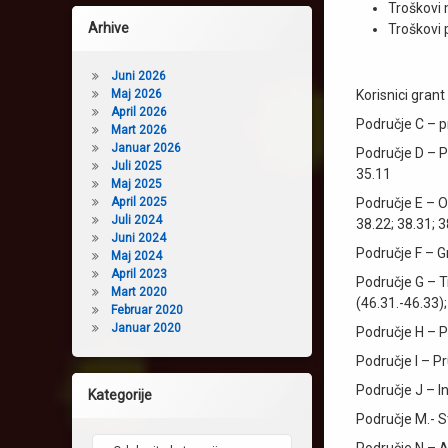
Troškovi
Arhive
Troškovi 
Juni 2026
Maj 2026
Korisnici grant
April 2026
Područje C – pr
Mart 2026
Januar 2026
Područje D – P
Juli 2025
35.11
Maj 2025
April 2025
Područje E – O
Juli 2024
38.22; 38.31; 
Juni 2024
Područje F – G
Maj 2024
April 2023
Područje G – T
Mart 2020
(46.31.-46.33);
Februar 2020
Januar 2020
Područje H – Pr
Područje I – P
Područje J – I
Kategorije
Područje M.- S
Kategorije
Područje N – A