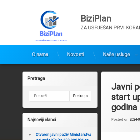
BiziPlan
ZA USPJEŠAN PRVI KORAK
O nama
Novosti
Naše usluge
Preskoči
na
Pretraga
sadržaj
Javni p
Pretraga:
start u
godina
Najnoviji članci
Posted on
2024-0
Otvoren javni poziv Ministarstva