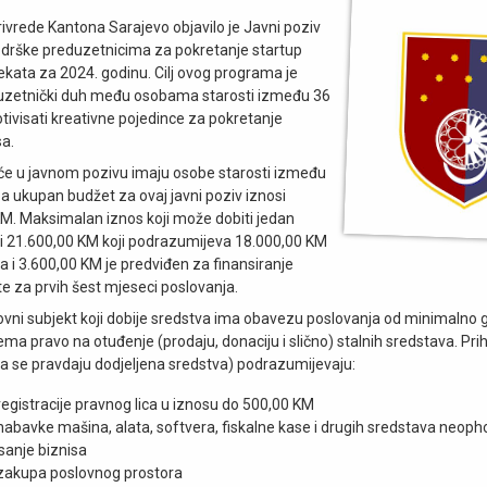
rivrede Kantona Sarajevo objavilo je Javni poziv
drške preduzetnicima za pokretanje startup
ekata za 2024. godinu. Cilj ovog programa je
duzetnički duh među osobama starosti između 36
otivisati kreativne pojedince za pokretanje
sa.
će u javnom pozivu imaju osobe starosti između
 a ukupan budžet za ovaj javni poziv iznosi
M. Maksimalan iznos koji može dobiti jedan
i 21.600,00 KM koji podrazumijeva 18.000,00 KM
a i 3.600,00 KM je predviđen za finansiranje
e za prvih šest mjeseci poslovanja.
vni subjekt koji dobije sredstva ima obavezu poslovanja od minimalno g
a pravo na otuđenje (prodaju, donaciju i slično) stalnih sredstava. Prihv
ma se pravdaju dodjeljena sredstva) podrazumijevaju:
registracije pravnog lica u iznosu do 500,00 KM
nabavke mašina, alata, softvera, fiskalne kase i drugih sredstava neoph
sanje biznisa
 zakupa poslovnog prostora