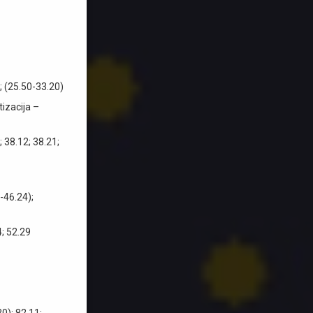
; (25.50-33.20)
izacija –
 38.12; 38.21;
-46.24);
4; 52.29
0); 82.11;