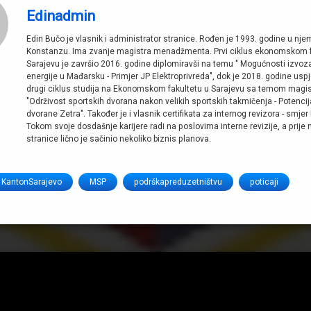
Edinadmin
Edin Bučo je vlasnik i administrator stranice. Rođen je 1993. godine u n
Konstanzu. Ima zvanje magistra menadžmenta. Prvi ciklus ekonomskom f
Sarajevu je završio 2016. godine diplomiravši na temu " Mogućnosti izvoza
energije u Mađarsku - Primjer JP Elektroprivreda", dok je 2018. godine usp
drugi ciklus studija na Ekonomskom fakultetu u Sarajevu sa temom magi
"Održivost sportskih dvorana nakon velikih sportskih takmičenja - Potencij
dvorane Zetra". Također je i vlasnik certifikata za internog revizora - smjer 
Tokom svoje dosdašnje karijere radi na poslovima interne revizije, a prije
stranice lično je sačinio nekoliko biznis planova.
KantonSarajevo
MSP
podrškapreduzetništvu
poticaji