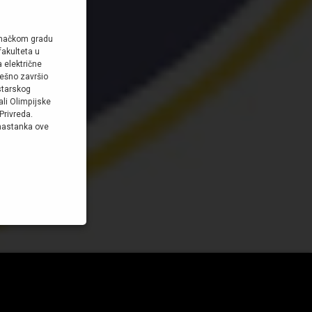
jemačkom gradu
akulteta u
 električne
ješno završio
starskog
ali Olimpijske
Privreda.
 nastanka ove