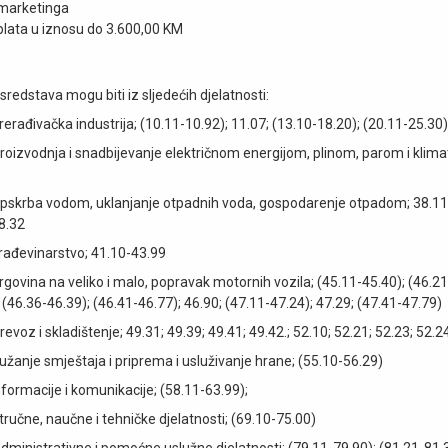
 marketinga
plata u iznosu do 3.600,00 KM
 sredstava mogu biti iz sljedećih djelatnosti:
erađivačka industrija; (10.11-10.92); 11.07; (13.10-18.20); (20.11-25.30)
roizvodnja i snadbijevanje električnom energijom, plinom, parom i klimat
pskrba vodom, uklanjanje otpadnih voda, gospodarenje otpadom; 38.11;
38.32
rađevinarstvo; 41.10-43.99
rgovina na veliko i malo, popravak motornih vozila; (45.11-45.40); (46.21
 (46.36-46.39); (46.41-46.77); 46.90; (47.11-47.24); 47.29; (47.41-47.79)
evoz i skladištenje; 49.31; 49.39; 49.41; 49.42.; 52.10; 52.21; 52.23; 52.2
ružanje smještaja i priprema i usluživanje hrane; (55.10-56.29)
nformacije i komunikacije; (58.11-63.99);
tručne, naučne i tehničke djelatnosti; (69.10-75.00)
dministrativne i pomoćne uslužne djelatnosti; (79.11-79.90); (81.21-81.3