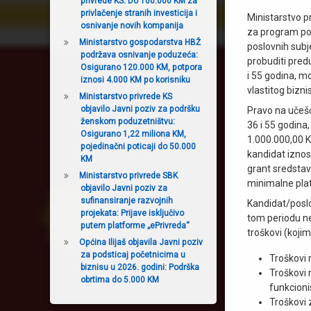
privrede KS: Do 100.000 KM za
privlačenje stranih investicija i
Ministarstvo p
osnivanje novih kompanija
za program po
Ministarstvo gospodarstva HBŽ
poslovnih subj
podržava osnivanje poduzeća:
probuditi pre
Osigurano 120.000 KM, potpora
i 55 godina, m
iznosi 4.000 KM po korisniku
vlastitog bizni
Ministarstvo privrede KS
objavilo Javni poziv za podršku
Pravo na učeš
ženskom poduzetništvu:
36 i 55 godina,
Osigurano 1,22 miliona KM,
1.000.000,00 K
pojedinačni poticaji do 50.000
kandidat iznos
KM
grant sredstav
Ministarstvo privrede SBK
minimalne plat
objavilo Javni poziv za
sufinansiranje razvojnih
Kandidat/poslo
projekata: Prijave isključivo
tom periodu nem
putem platforme „ePrivreda“
troškovi (koji
Općina Ilijaš objavila Javni poziv
za podsticaj početnicima u
Troškovi 
biznisu u 2026. godini: Podrška
Troškovi 
obrtima do 5.000 KM
funkcioni
Troškovi