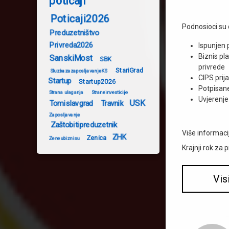
poticaji
Poticaji2026
Podnosioci su 
Preduzetništvo
Privreda2026
Ispunjen 
Biznis pl
SanskiMost
SBK
privrede
StariGrad
SluzbazazaposljavanjeKS
CIPS prij
Startup
Startup2026
Potpisane 
Strana ulaganja
Straneinvesticije
Uvjerenje
USK
Tomislavgrad
Travnik
Zaposljavanje
Zaštobitipreduzetnik
Više informaci
ZHK
Zenica
Zeneubiznisu
Krajnji rok za 
Vis