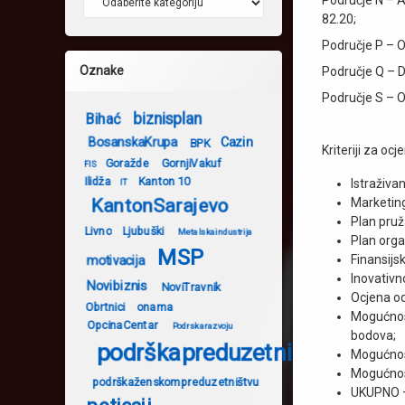
82.20;
Područje P – O
Oznake
Područje Q – Dj
Područje S – O
biznisplan
Bihać
BosanskaKrupa
Cazin
BPK
Kriteriji za ocj
Goražde
GornjiVakuf
FIS
Ilidža
Kanton 10
Istraživan
IT
KantonSarajevo
Marketing
Plan pruž
Livno
Ljubuški
Metalskaindustrija
Plan orga
MSP
Finansijs
motivacija
Inovativn
Novibiznis
NoviTravnik
Ocjena od
Obrtnici
onama
Mogućnost
OpcinaCentar
Podrskarazvoju
bodova;
podrškapreduzetništvu
Mogućnos
Mogućnost
podrškaženskompreduzetništvu
UKUPNO –