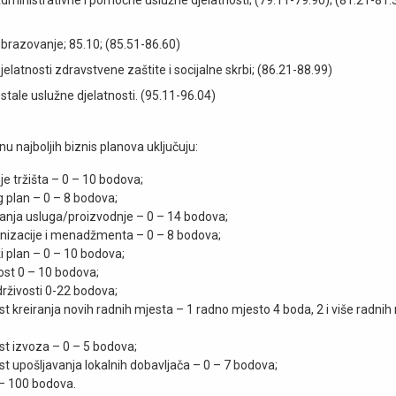
brazovanje; 85.10; (85.51-86.60)
elatnosti zdravstvene zaštite i socijalne skrbi; (86.21-88.99)
stale uslužne djelatnosti. (95.11-96.04)
enu najboljih biznis planova uključuju:
je tržišta – 0 – 10 bodova;
 plan – 0 – 8 bodova;
anja usluga/proizvodnje – 0 – 14 bodova;
nizacije i menadžmenta – 0 – 8 bodova;
ki plan – 0 – 10 bodova;
ost 0 – 10 bodova;
rživosti 0-22 bodova;
 kreiranja novih radnih mjesta – 1 radno mjesto 4 boda, 2 i više radnih
t izvoza – 0 – 5 bodova;
 upošljavanja lokalnih dobavljača – 0 – 7 bodova;
 100 bodova.