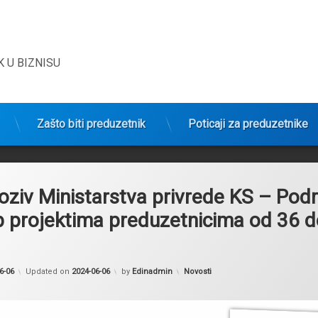
 U BIZNISU
Zašto biti preduzetnik
Poticaji za preduzetnike
oziv Ministarstva privrede KS – Pod
p projektima preduzetnicima od 36 
Kategorije:
6-06
Updated on
2024-06-06
by
Edinadmin
Novosti