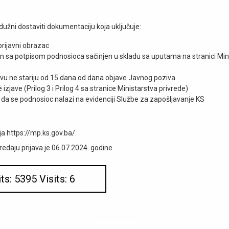
dužni dostaviti dokumentaciju koja uključuje:
prijavni obrazac
an sa potpisom podnosioca sačinjen u skladu sa uputama na stranici Min
avu ne stariju od 15 dana od dana objave Javnog poziva
izjave (Prilog 3 i Prilog 4 sa stranice Ministarstva privrede)
 da se podnosioc nalazi na evidenciji Službe za zapošljavanje KS
ja https://mp.ks.gov.ba/.
predaju prijava je 06.07.2024. godine.
its: 5395 Visits: 6