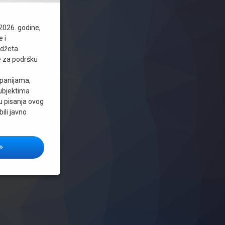
 2026. godine,
e i
udžeta
e za podršku
ede osiguralo 400.000 KM za START-UP ideje
mpanijama,
subjektima
u pisanja ovog
bili javno
OTICAJI PREDUZETNIŠTVU U KANTONIMA I OPĆINAMA U FEDERACIJI BIH