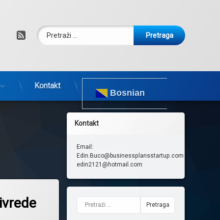
Pretraga:
RSS
Kontakt
Bosnian
Kontakt
Email:
Edin.Buco@businessplansstartup.com
edin2121@hotmail.com
ivrede
Pretraga: