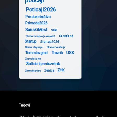
poticaji
Poticaji2026
Preduzetništvo
Privreda2026
SanskiMost
SBK
StariGrad
SluzbazazaposljavanjeKS
Startup
Startup2026
Strana ulaganja
Straneinvesticije
USK
Tomislavgrad
Travnik
Zaposljavanje
Zaštobitipreduzetnik
ZHK
Zenica
Zeneubiznisu
Tagovi