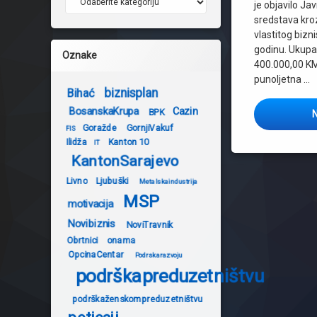
je objavilo Ja
sredstava kro
vlastitog biz
godinu. Ukupa
Oznake
400.000,00 KM
punoljetna …
biznisplan
Bihać
BosanskaKrupa
Cazin
BPK
N
Goražde
GornjiVakuf
FIS
Ilidža
Kanton 10
IT
KantonSarajevo
Livno
Ljubuški
Metalskaindustrija
MSP
motivacija
Novibiznis
NoviTravnik
Obrtnici
onama
OpcinaCentar
Podrskarazvoju
podrškapreduzetništvu
podrškaženskompreduzetništvu