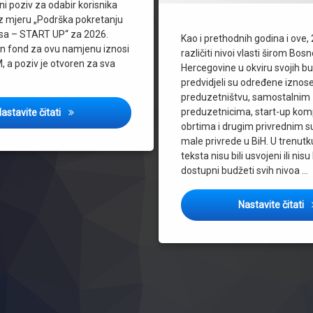
SanskiMost
vni poziv za odabir korisnika
z mjeru „Podrška pokretanju
SBK
nisa – START UP“ za 2026.
Kao i prethodnih godina i ove,
TK
n fond za ovu namjenu iznosi
različiti nivoi vlasti širom Bosn
Tomislavgrad
, a poziv je otvoren za sva
Hercegovine u okviru svojih b
Travnik
predvidjeli su određene iznos
Tuzla
preduzetništvu, samostalnim
Prilika za buduće poduzetnike u USK: Ministarstvo privr
USK
preduzetnicima, start-up ko
astavite čitati
obrtima i drugim privrednim 
Visoko
male privrede u BiH. U trenutk
ZDK
teksta nisu bili usvojeni ili nisu 
Zenica
dostupni budžeti svih nivoa …
ZHK
Živinice
P
Nastavite čitati