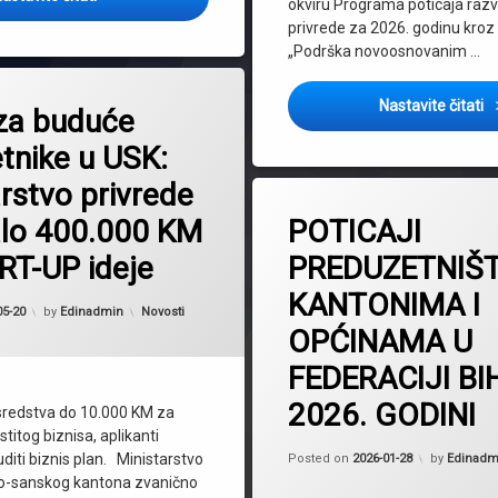
okviru Programa poticaja raz
privrede za 2026. godinu kroz
„Podrška novoosnovanim …
M
Nastavite čitati
 za buduće
tnike u USK:
rstvo privrede
Tagged
Bihać
alo 400.000 KM
POTICAJI
BosanskaKrupa
RT-UP ideje
PREDUZETNIŠ
GornjiVakuf
KANTONIMA I
Gračanica
Kategorije:
05-20
by
Edinadmin
Novosti
Gradacac
OPĆINAMA U
HNK
FEDERACIJI BI
Ljubuški
2026. GODINI
sredstva do 10.000 KM za
Lukavac
stitog biznisa, aplikanti
podrškapreduzetništvu
diti biznis plan. Ministarstvo
Posted on
2026-01-28
by
Edinadm
poticaji
ko-sanskog kantona zvanično