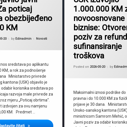
Za poticaj
1.000.000 KM 
Cazin
Novibiznis
a obezbijeđeno
novoosnovane
Poticaji2026
00 KM
biznise: Otvore
SanskiMost
poziv za refundi
Startup2026
Kategorije:
05-20
by
Edinadmin
Novosti
sufinansiranje
USK
troškova
nos sredstava po aplikantu
Posted on
2026-05-20
by
Edinadm
00 KM, a rok za podnošenje
dana Ministarstvo privrede
 kantona (USK) objavilo je
 odabir korisnika sredstava po
Maksimalni iznosi podrške do
caja razvoja male privrede za
pravna i do 10.000 KM za fizič
roz mjeru „Poticaj obrtima“.
prijave je 30 dana. Ministarst
t izdvojen za ovu namjenu
Unsko-sanskog kantona (USK),
00,00 KM. Predmet …
ministricom Samrom Mehić, ob
Javni poziv za odabir korisnik
Ministarstvo privrede USK objavilo javni poziv: Za potic
astavite čitati