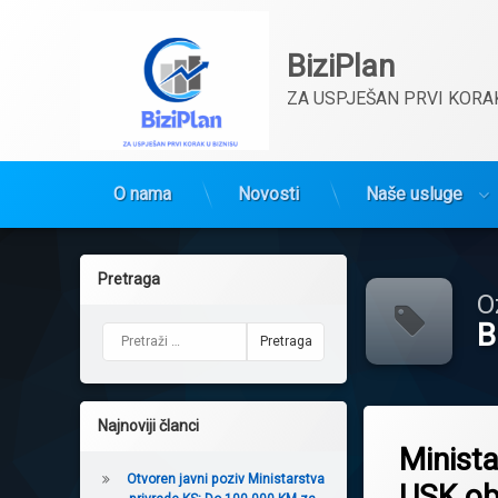
BiziPlan
ZA USPJEŠAN PRVI KORAK
O nama
Novosti
Naše usluge
Preskoči
na
Pretraga
sadržaj
O
B
Pretraga:
Tagged
Najnoviji članci
Bihać
Minista
BosanskaKrupa
Otvoren javni poziv Ministarstva
USK obj
Cazin