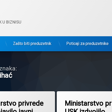
 U BIZNISU
Zašto biti preduzetnik
Poticaji za preduzetnike
znaka:
ihać
Tagged
Bihać
rstvo privrede
Ministarstvo pr
BosanskaKrupa
avilo javni
USK izdvojilo
BosanskiPetrovac