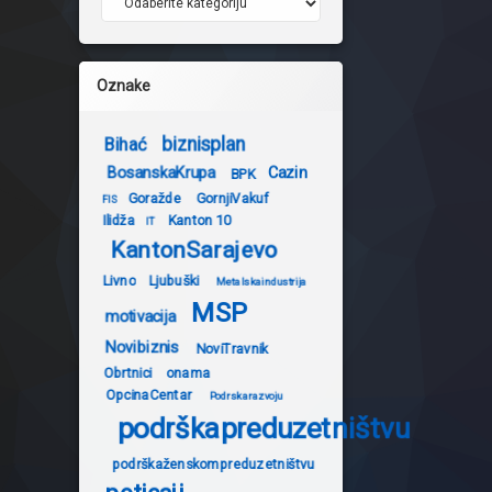
Oznake
biznisplan
Bihać
BosanskaKrupa
Cazin
BPK
Goražde
GornjiVakuf
FIS
Ilidža
Kanton 10
IT
KantonSarajevo
Livno
Ljubuški
Metalskaindustrija
MSP
motivacija
Novibiznis
NoviTravnik
Obrtnici
onama
OpcinaCentar
Podrskarazvoju
podrškapreduzetništvu
podrškaženskompreduzetništvu