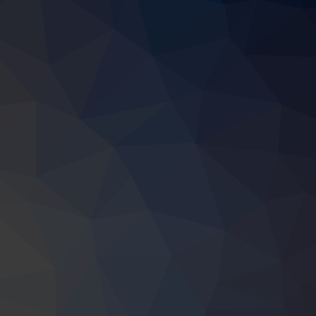
 ženskom poduzetništvu: Osigurano 1,22 miliona KM, pojedinačni poticaj