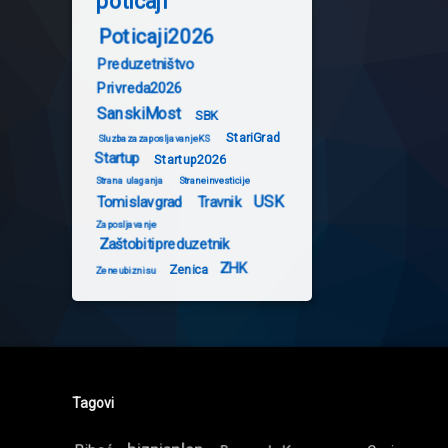
poticaji
Poticaji2026
Preduzetništvo
Privreda2026
SanskiMost
SBK
StariGrad
SluzbazazaposljavanjeKS
Startup
Startup2026
Strana ulaganja
Straneinvesticije
USK
Tomislavgrad
Travnik
Zaposljavanje
Zaštobitipreduzetnik
ZHK
Zenica
Zeneubiznisu
Tagovi