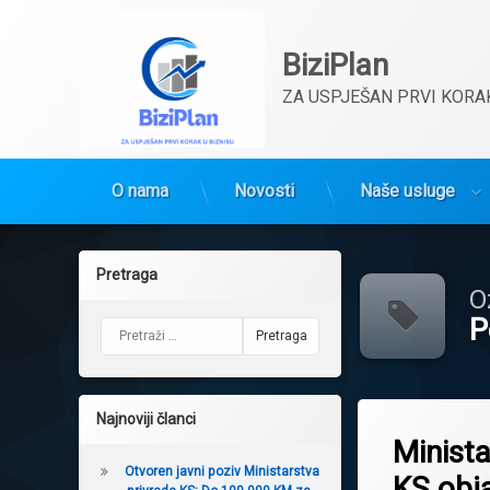
BiziPlan
ZA USPJEŠAN PRVI KORAK
O nama
Novosti
Naše usluge
Preskoči
na
Pretraga
sadržaj
O
P
Pretraga:
Tagged
Najnoviji članci
KantonSarajevo
Minista
Podrskarazvoju
Otvoren javni poziv Ministarstva
KS obja
Poticaji2026