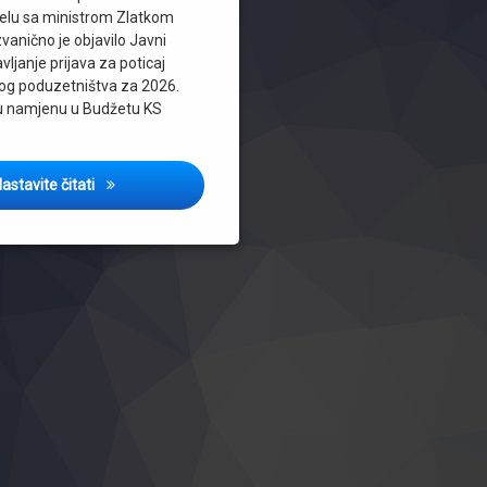
čelu sa ministrom Zlatkom
vanično je objavilo Javni
vljanje prijava za poticaj
og poduzetništva za 2026.
u namjenu u Budžetu KS
Ministarstvo privrede KS objavilo Javni poziv za podršku
astavite čitati