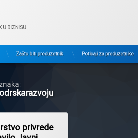
 U BIZNISU
Zašto biti preduzetnik
Poticaji za preduzetnike
znaka:
odrskarazvoju
rstvo privrede
vilo Javni