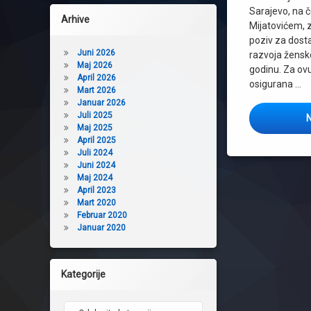
Sarajevo, na 
Arhive
Mijatovićem, z
poziv za dosta
Juni 2026
razvoja žensk
Maj 2026
godinu. Za ov
April 2026
osigurana …
Mart 2026
Januar 2026
Juli 2025
N
Maj 2025
April 2025
Juli 2024
Juni 2024
Maj 2024
April 2023
Mart 2020
Februar 2020
Januar 2020
Kategorije
Kategorije