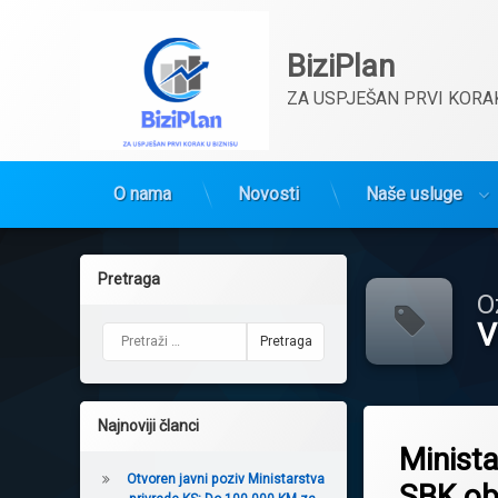
BiziPlan
ZA USPJEŠAN PRVI KORAK
O nama
Novosti
Naše usluge
Preskoči
na
Pretraga
sadržaj
O
V
Pretraga:
Tagged
Najnoviji članci
Bugojno
Minista
DonjiVakuf
Otvoren javni poziv Ministarstva
SBK ob
Drvnaindustrija