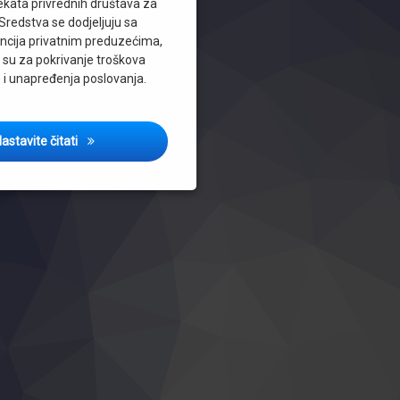
ekata privrednih društava za
Sredstva se dodjeljuju sa
encija privatnim preduzećima,
 su za pokrivanje troškova
 i unapređenja poslovanja.
Ministarstvo privrede SBK objavilo Javni poziv za sufinan
astavite čitati