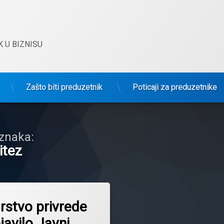
 U BIZNISU
Zašto biti preduzetnik
Poticaji za preduzetnike
znaka:
itez
rstvo privrede
javilo Javni