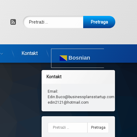
Pretraga:
RSS
Kontakt
Bosnian
Kontakt
Email:
Edin.Buco@businessplansstartup.com
edin2121@hotmail.com
Pretraga: