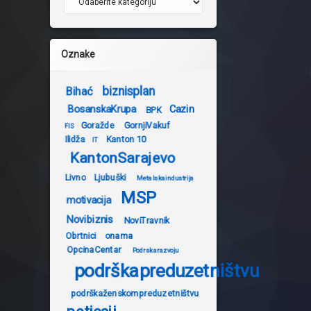
Oznake
biznisplan
Bihać
BosanskaKrupa
Cazin
BPK
Goražde
GornjiVakuf
FIS
Ilidža
Kanton 10
IT
KantonSarajevo
Livno
Ljubuški
Metalskaindustrija
MSP
motivacija
Novibiznis
NoviTravnik
Obrtnici
onama
OpcinaCentar
Podrskarazvoju
podrškapreduzetništvu
podrškaženskompreduzetništvu