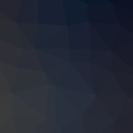
siranje razvojnih projekata: Prijave isključivo putem platforme „ePrivred