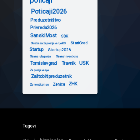
poticaji
Poticaji2026
Preduzetništvo
Privreda2026
SanskiMost
SBK
StariGrad
SluzbazazaposljavanjeKS
Startup
Startup2026
Strana ulaganja
Straneinvesticije
USK
Tomislavgrad
Travnik
Zaposljavanje
Zaštobitipreduzetnik
ZHK
Zenica
Zeneubiznisu
Tagovi