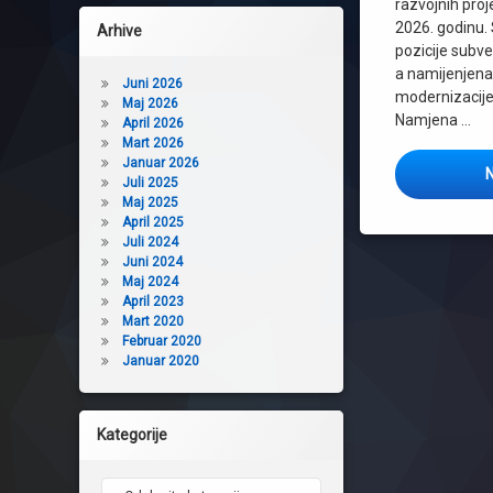
razvojnih proj
2026. godinu. 
Arhive
pozicije subv
a namijenjena
Juni 2026
modernizacije
Maj 2026
Namjena …
April 2026
Mart 2026
Januar 2026
N
Juli 2025
Maj 2025
April 2025
Juli 2024
Juni 2024
Maj 2024
April 2023
Mart 2020
Februar 2020
Januar 2020
Kategorije
Kategorije