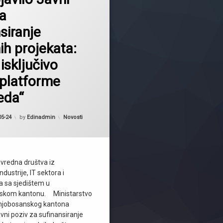
za
siranje
ih projekata:
 isključivo
platforme
eda“
Kategorije:
05-24
by
Edinadmin
Novosti
anton
ivredna društva iz
dustrije, IT sektora i
a sa sjedištem u
skom kantonu. Ministarstvo
dnjobosanskog kantona
avni poziv za sufinansiranje