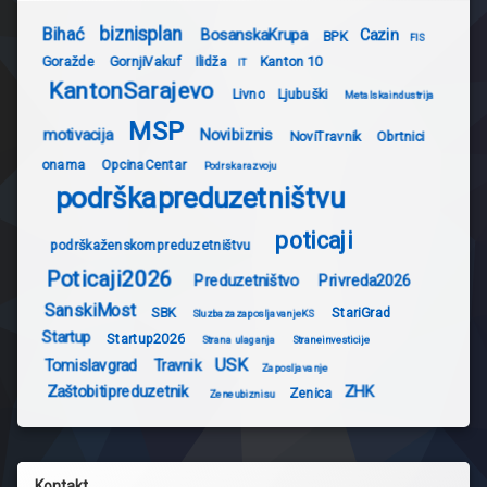
biznisplan
Bihać
BosanskaKrupa
Cazin
BPK
FIS
Goražde
GornjiVakuf
Ilidža
Kanton 10
IT
KantonSarajevo
Livno
Ljubuški
Metalskaindustrija
MSP
motivacija
Novibiznis
NoviTravnik
Obrtnici
onama
OpcinaCentar
Podrskarazvoju
podrškapreduzetništvu
poticaji
podrškaženskompreduzetništvu
Poticaji2026
Preduzetništvo
Privreda2026
SanskiMost
SBK
StariGrad
SluzbazazaposljavanjeKS
Startup
Startup2026
Strana ulaganja
Straneinvesticije
USK
Tomislavgrad
Travnik
Zaposljavanje
Zaštobitipreduzetnik
ZHK
Zenica
Zeneubiznisu
Kontakt