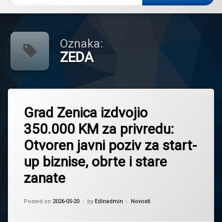
Oznaka:
ZEDA
Tagged
Obrtnici
Grad Zenica izdvojio
poticaji
350.000 KM za privredu:
Privreda2026
Otvoren javni poziv za start-
Startup
up biznise, obrte i stare
Zaposljavanje
ZEDA
zanate
Zenica
Kategorije:
Posted on
2026-05-20
by
Edinadmin
Novosti