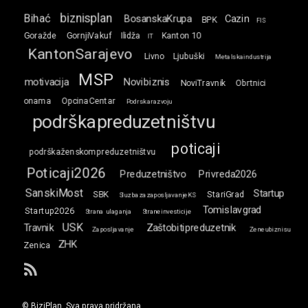
biznisplan
Bihać
BosanskaKrupa
Cazin
BPK
FIS
Goražde
GornjiVakuf
Ilidža
Kanton 10
IT
KantonSarajevo
Livno
Ljubuški
Metalskaindustrija
MSP
motivacija
Novibiznis
NoviTravnik
Obrtnici
onama
OpcinaCentar
Podrskarazvoju
podrškapreduzetništvu
poticaji
podrškaženskompreduzetništvu
Poticaji2026
Preduzetništvo
Privreda2026
SanskiMost
Startup
SBK
StariGrad
SluzbazazaposljavanjeKS
Tomislavgrad
Startup2026
Strana ulaganja
Straneinvesticije
USK
Travnik
Zaštobitipreduzetnik
Zaposljavanje
Zeneubiznisu
ZHK
Zenica
RSS
© BiziPlan. Sva prava pridržana.