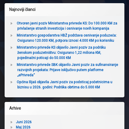
Najnoviji članci
Otvoren javni poziv Ministarstva privrede KS: Do 100.000 KM za
privlačenje stranih investicija i osnivanje novih kompanija
Ministarstvo gospodarstva HBŽ podržava osnivanje poduzeća:
Osigurano 120.000 KM, potpora iznosi 4.000 KM po korisniku
Ministarstvo privrede KS objavilo Javni poziv za podršku
ženskom poduzetništvu: Osigurano 1,22 miliona KM,
pojedinačni poticaji do 50.000 KM
Ministarstvo privrede SBK objavilo Javni poziv za sufinansiranje
razvojnih projekata: Prijave isključivo putem platforme
„ePrivreda“
Općina Ilijaš objavila Javni poziv za podsticaj početnicima u
biznisu u 2026. godini: Podrška obrtima do 5.000 KM
Arhive
Juni 2026
Maj 2026