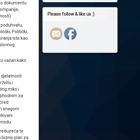
se o dokumentu
kompanije,
Please follow & like us :)
nosti)
 poduhvatu,
oški, Politički,
iranja iste kao
oslovnog
ako važan kako
djelatnosti
žištu i
ing miks i
eophodnim za
Pored
om snagom.
ekivani
eriodu.
preduzeća te
 biznis plan za