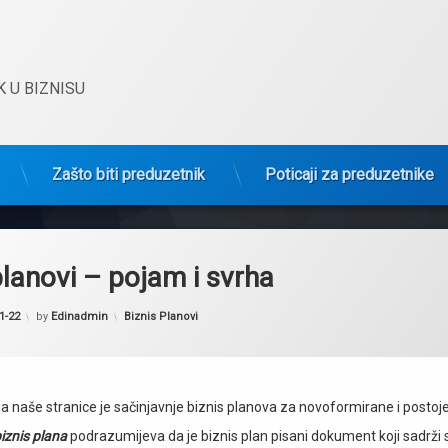
 U BIZNISU
Zašto biti preduzetnik
Poticaji za preduzetnike
planovi – pojam i svrha
Kategorije:
1-22
by
Edinadmin
Biznis Planovi
 naše stranice je sačinjavnje biznis planova za novoformirane i posto
biznis plana
podrazumijeva da je biznis plan pisani dokument koji sadrž