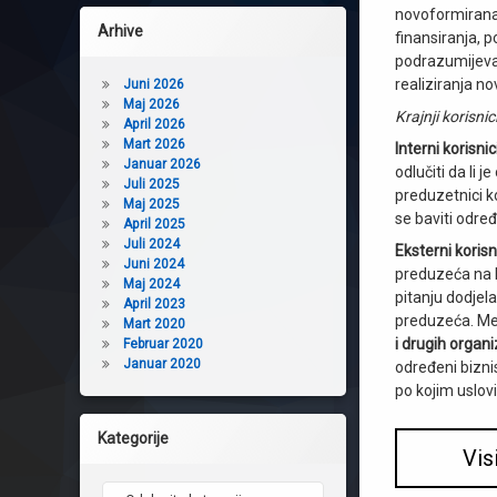
novoformirana 
Arhive
finansiranja, 
podrazumijeva i
realiziranja n
Juni 2026
Maj 2026
Krajnji korisnic
April 2026
Mart 2026
Interni korisnic
Januar 2026
odlučiti da li
Juli 2025
preduzetnici k
Maj 2025
se baviti odre
April 2025
Juli 2024
Eksterni korisn
Juni 2024
preduzeća na 
Maj 2024
pitanju dodjela
April 2023
preduzeća. Me
Mart 2020
i drugih organi
Februar 2020
Januar 2020
određeni bizni
po kojim uslovi
Kategorije
Vis
Kategorije