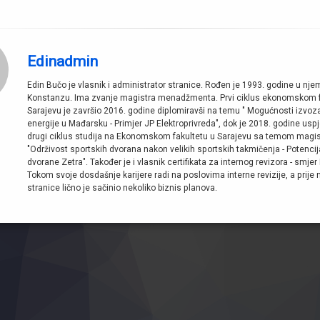
Edinadmin
Edin Bučo je vlasnik i administrator stranice. Rođen je 1993. godine u n
Konstanzu. Ima zvanje magistra menadžmenta. Prvi ciklus ekonomskom f
Sarajevu je završio 2016. godine diplomiravši na temu " Mogućnosti izvoza
energije u Mađarsku - Primjer JP Elektroprivreda", dok je 2018. godine usp
drugi ciklus studija na Ekonomskom fakultetu u Sarajevu sa temom magi
"Održivost sportskih dvorana nakon velikih sportskih takmičenja - Potencij
dvorane Zetra". Također je i vlasnik certifikata za internog revizora - smjer 
Tokom svoje dosdašnje karijere radi na poslovima interne revizije, a prije
stranice lično je sačinio nekoliko biznis planova.