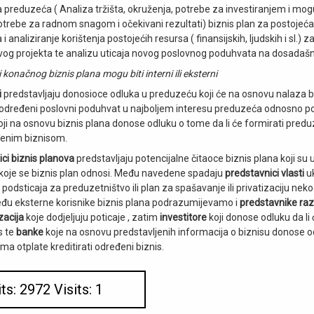
preduzeća ( Analiza tržišta, okruženja, potrebe za investiranjem i mog
potrebe za radnom snagom i očekivani rezultati) biznis plan za postoje
 analiziranje korištenja postojećih resursa ( finansijskih, ljudskih i sl.) 
ovog projekta te analizu uticaja novog poslovnog poduhvata na dosadašnj
i konačnog biznis plana mogu biti interni ili eksterni
i
predstavljaju donosioce odluka u preduzeću koji će na osnovu nalaza b
 je određeni poslovni poduhvat u najboljem interesu preduzeća odnosno po
oji na osnovu biznis plana donose odluku o tome da li će formirati predu
đenim biznisom.
ici biznis planova
predstavljaju potencijalne čitaoce biznis plana koji s
koje se biznis plan odnosi. Među navedene spadaju
predstavnici vlasti
uk
 podsticaja za preduzetništvo ili plan za spašavanje ili privatizaciju ne
đu eksterne korisnike biznis plana podrazumijevamo i
predstavnike raz
zacija
koje dodjeljuju poticaje , zatim
investitore
koji donose odluku da li 
s te
banke
koje na osnovu predstavljenih informacija o biznisu donose odl
ma otplate kreditirati određeni biznis.
its: 2972 Visits: 1