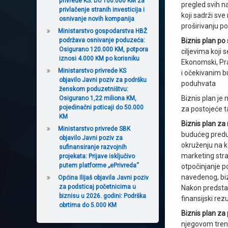
privrede KS: Do 100.000 KM za
pregled svih n
privlačenje stranih investicija i
koji sadrži sv
osnivanje novih kompanija
proširivanju po
Ministarstvo gospodarstva HBŽ
podržava osnivanje poduzeća:
Biznis plan po 
Osigurano 120.000 KM, potpora
ciljevima koji 
iznosi 4.000 KM po korisniku
Ekonomski, Prav
Ministarstvo privrede KS
i očekivanim b
objavilo Javni poziv za podršku
poduhvata
ženskom poduzetništvu:
Biznis plan je
Osigurano 1,22 miliona KM,
pojedinačni poticaji do 50.000
za postojeće t
KM
Biznis plan z
Ministarstvo privrede SBK
budućeg preduz
objavilo Javni poziv za
okruženju na k
sufinansiranje razvojnih
marketing str
projekata: Prijave isključivo
putem platforme „ePrivreda“
otpočinjanje po
navedenog, biz
Općina Ilijaš objavila Javni poziv
za podsticaj početnicima u
Nakon predstav
biznisu u 2026. godini: Podrška
finansijski re
obrtima do 5.000 KM
Biznis plan za
njegovom trenu