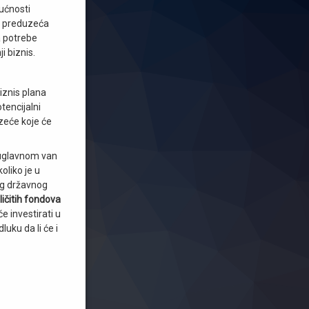
ućnosti
ća preduzeća
za potrebe
i biznis.
iznis plana
tencijalni
zeće koje će
u uglavnom van
oliko je u
kog državnog
ličitih fondova
će investirati u
uku da li će i