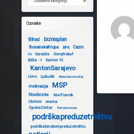
Oznake
biznisplan
Bihać
BosanskaKrupa
Cazin
BPK
Goražde
GornjiVakuf
FIS
Ilidža
Kanton 10
IT
KantonSarajevo
Livno
Ljubuški
Metalskaindustrija
MSP
motivacija
Novibiznis
NoviTravnik
Obrtnici
onama
OpcinaCentar
Podrskarazvoju
podrškapreduzetništvu
podrškaženskompreduzetništvu