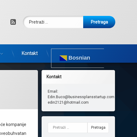
Pretraga:
RSS
Kontakt
Bosnian
Kontakt
Email:
Edin.Buco@businessplansstartup.com
edin2121@hotmail.com
jeće kompanije
Pretraga:
i sveobuhvatan