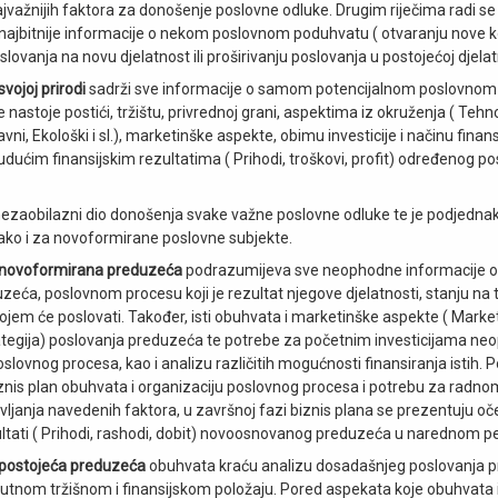
ajvažnijih faktora za donošenje poslovne odluke. Drugim riječima radi 
e najbitnije informacije o nekom poslovnom poduhvatu ( otvaranju nove 
slovanja na novu djelatnost ili proširivanju poslovanja u postojećoj djelat
svojoj prirodi
sadrži sve informacije o samom potencijalnom poslovnom
se nastoje postići, tržištu, privrednoj grani, aspektima iz okruženja ( Tehnol
ni, Ekološki i sl.), marketinške aspekte, obimu investicije i načinu finans
udućim finansijskim rezultatima ( Prihodi, troškovi, profit) određenog p
 nezaobilazni dio donošenja svake važne poslovne odluke te je podjedn
ako i za novoformirane poslovne subjekte.
a novoformirana preduzeća
podrazumijeva sve neophodne informacije o 
eća, poslovnom procesu koji je rezultat njegove djelatnosti, stanju na tr
ojem će poslovati. Također, isti obuhvata i marketinške aspekte ( Market
ategija) poslovanja preduzeća te potrebe za početnim investicijama n
slovnog procesa, kao i analizu različitih mogućnosti finansiranja istih. 
nis plan obuhvata i organizaciju poslovnog procesa i potrebu za radn
ljanja navedenih faktora, u završnoj fazi biznis plana se prezentuju oč
zultati ( Prihodi, rashodi, dobit) novoosnovanog preduzeća u narednom p
 postojeća preduzeća
obuhvata kraću analizu dosadašnjeg poslovanja 
tnom tržišnom i finansijskom položaju. Pored aspekata koje obuhvata i