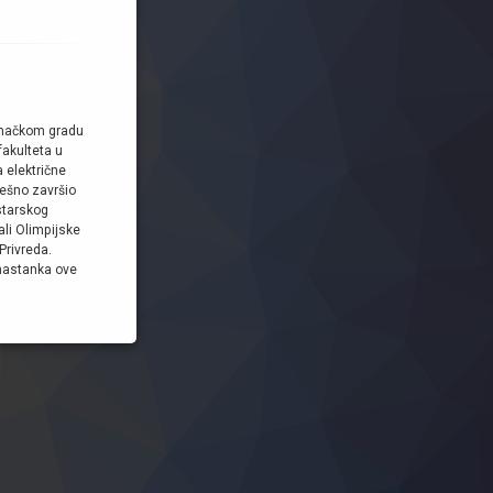
jemačkom gradu
akulteta u
 električne
ješno završio
starskog
ali Olimpijske
Privreda.
 nastanka ove