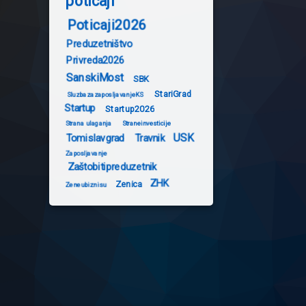
poticaji
Poticaji2026
Preduzetništvo
Privreda2026
SanskiMost
SBK
StariGrad
SluzbazazaposljavanjeKS
Startup
Startup2026
Strana ulaganja
Straneinvesticije
USK
Tomislavgrad
Travnik
Zaposljavanje
Zaštobitipreduzetnik
ZHK
Zenica
Zeneubiznisu