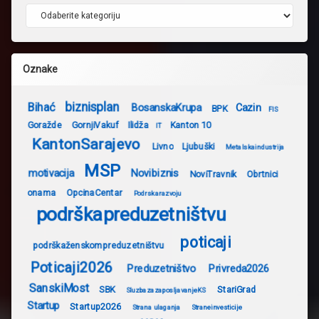
Kategorije
Oznake
biznisplan
Bihać
BosanskaKrupa
Cazin
BPK
FIS
Goražde
GornjiVakuf
Ilidža
Kanton 10
IT
KantonSarajevo
Livno
Ljubuški
Metalskaindustrija
MSP
motivacija
Novibiznis
NoviTravnik
Obrtnici
onama
OpcinaCentar
Podrskarazvoju
podrškapreduzetništvu
poticaji
podrškaženskompreduzetništvu
Poticaji2026
Preduzetništvo
Privreda2026
SanskiMost
SBK
StariGrad
SluzbazazaposljavanjeKS
Startup
Startup2026
Strana ulaganja
Straneinvesticije