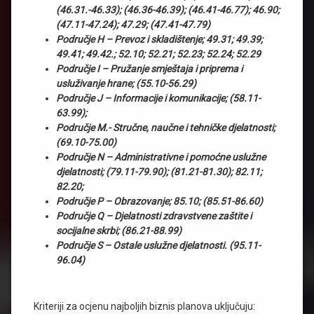
(46.31.-46.33); (46.36-46.39); (46.41-46.77); 46.90;
(47.11-47.24); 47.29; (47.41-47.79)
Područje H – Prevoz i skladištenje; 49.31; 49.39;
49.41; 49.42.; 52.10; 52.21; 52.23; 52.24; 52.29
Područje I – Pružanje smještaja i priprema i
usluživanje hrane; (55.10-56.29)
Područje J – Informacije i komunikacije; (58.11-
63.99);
Područje M.- Stručne, naučne i tehničke djelatnosti;
(69.10-75.00)
Područje N – Administrativne i pomoćne uslužne
djelatnosti; (79.11-79.90); (81.21-81.30); 82.11;
82.20;
Područje P – Obrazovanje; 85.10; (85.51-86.60)
Područje Q – Djelatnosti zdravstvene zaštite i
socijalne skrbi; (86.21-88.99)
Područje S – Ostale uslužne djelatnosti. (95.11-
96.04)
Kriteriji za ocjenu najboljih biznis planova uključuju: