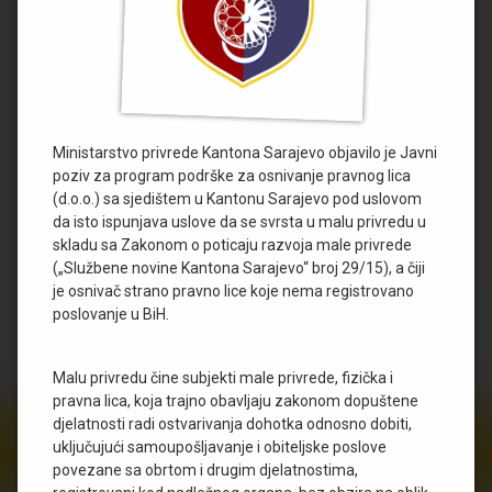
Ministarstvo privrede Kantona Sarajevo objavilo je Javni
poziv za program podrške za osnivanje pravnog lica
(d.o.o.) sa sjedištem u Kantonu Sarajevo pod uslovom
da isto ispunjava uslove da se svrsta u malu privredu u
skladu sa Zakonom o poticaju razvoja male privrede
(„Službene novine Kantona Sarajevo“ broj 29/15), a čiji
je osnivač strano pravno lice koje nema registrovano
poslovanje u BiH.
Malu privredu čine subjekti male privrede, fizička i
pravna lica, koja trajno obavljaju zakonom dopuštene
djelatnosti radi ostvarivanja dohotka odnosno dobiti,
uključujući samoupošljavanje i obiteljske poslove
povezane sa obrtom i drugim djelatnostima,