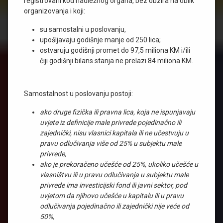
registrovani kod nadležnog organa, bez obzira na oblik
organizovanja i koji:
su samostalni u poslovanju,
upošljavaju godišnje manje od 250 lica;
ostvaruju godišnji promet do 97,5 miliona KM i/ili
čiji godišnji bilans stanja ne prelazi 84 miliona KM.
Samostalnost u poslovanju postoji:
ako druge fizička ili pravna lica, koja ne ispunjavaju
uvjete iz definicije male privrede pojedinačno ili
zajednički, nisu vlasnici kapitala ili ne učestvuju u
pravu odlučivanja više od 25% u subjektu male
privrede,
ako je prekoračeno učešće od 25%, ukoliko učešće u
vlasništvu ili u pravu odlučivanja u subjektu male
privrede ima investicijski fond ili javni sektor, pod
uvjetom da njihovo učešće u kapitalu ili u pravu
odlučivanja pojedinačno ili zajednički nije veće od
50%,