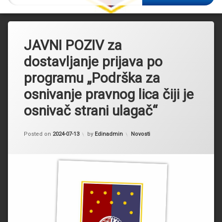
JAVNI POZIV za
dostavljanje prijava po
programu „Podrška za
osnivanje pravnog lica čiji je
osnivač strani ulagač“
Kategorije:
Posted on
2024-07-13
by
Edinadmin
Novosti