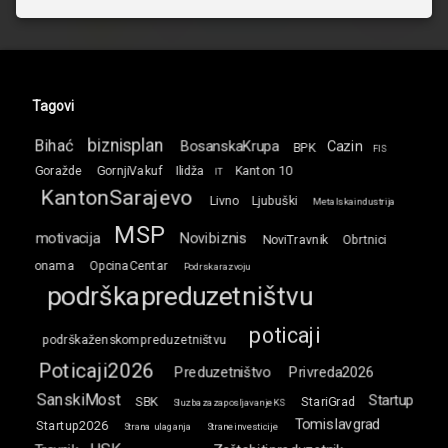
Tagovi
biznisplan
Bihać
BosanskaKrupa
Cazin
BPK
FIS
Goražde
GornjiVakuf
Ilidža
Kanton 10
IT
KantonSarajevo
Livno
Ljubuški
Metalskaindustrija
MSP
motivacija
Novibiznis
NoviTravnik
Obrtnici
onama
OpcinaCentar
Podrskarazvoju
podrškapreduzetništvu
poticaji
podrškaženskompreduzetništvu
Poticaji2026
Preduzetništvo
Privreda2026
SanskiMost
Startup
SBK
StariGrad
SluzbazazaposljavanjeKS
Tomislavgrad
Startup2026
Strana ulaganja
Straneinvesticije