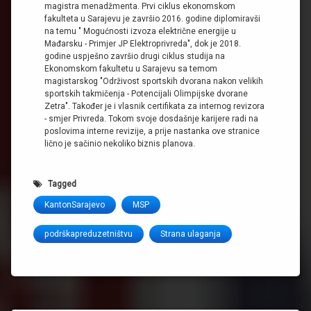
magistra menadžmenta. Prvi ciklus ekonomskom
fakulteta u Sarajevu je završio 2016. godine diplomiravši
na temu " Mogućnosti izvoza električne energije u
Mađarsku - Primjer JP Elektroprivreda", dok je 2018.
godine uspješno završio drugi ciklus studija na
Ekonomskom fakultetu u Sarajevu sa temom
magistarskog "Održivost sportskih dvorana nakon velikih
sportskih takmičenja - Potencijali Olimpijske dvorane
Zetra". Također je i vlasnik certifikata za internog revizora
- smjer Privreda. Tokom svoje dosdašnje karijere radi na
poslovima interne revizije, a prije nastanka ove stranice
lično je sačinio nekoliko biznis planova.
Tagged
KantonSarajevo
MSP
podrškapreduzetništvu
Strana ulaganja