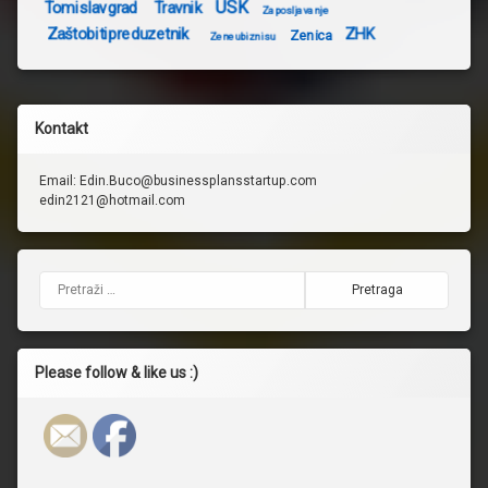
USK
Tomislavgrad
Travnik
Zaposljavanje
Zaštobitipreduzetnik
ZHK
Zenica
Zeneubiznisu
Kontakt
Email: Edin.Buco@businessplansstartup.com
edin2121@hotmail.com
Pretraga:
Please follow & like us :)