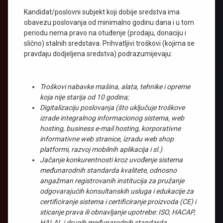
Kandidat/poslovni subjekt koji dobije sredstva ima
obavezu poslovanja od minimalno godinu dana i u tom
periodu nema pravo na otuđenje (prodaju, donaciju i
slično) stalnih sredstava. Prihvatljivi troškovi (kojima se
pravdaju dodjeljena sredstva) podrazumijevaju:
Troškovi nabavke mašina, alata, tehnike i opreme
koja nije starija od 10 godina;
Digitalizaciju poslovanja (što uključuje troškove
izrade integralnog informacionog sistema, web
hosting, business e-mail hosting, korporativne
informativne web stranice, izradu web shop
platformi, razvoj mobilnih aplikacija i sl.)
Jačanje konkurentnosti kroz uvođenje sistema
međunarodnih standarda kvalitete, odnosno
angažman registrovanih institucija za pružanje
odgovarajućih konsultanskih usluga i edukacije za
certificiranje sistema i certificiranje proizvoda (CE) i
sticanje prava ili obnavljanje upotrebe: ISO, HACAP,
HALAL i drugih međunarodnih standarda