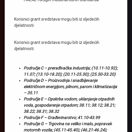
Korisnici grant sredstava mogu biti iz sljedećih
djelatnosti:
Korisnici grant sredstava mogu biti iz sljedećih
djelatnosti:
Područje C – prerađivačka industrija; (10.11-10.92);
11.07; (13.10-18.20); (20.11-25.30); (25.50-33.20)
Područje D – Proizvodnja i snadbijevanje
električnom energijom, plinom, parom i klimatizacija
– 35.11
Područje E – Opskrba vodom, uklanjanje otpadnih
voda, gospodarenje otpadom; 38.11; 38.12; 38.21;
38.22; 38.31; 38.32
Područje F – Građevinarstvo; 41.10-43.99
Područje G – Trgovina na veliko i malo, popravak
motornih vozila; (45.11-45.40); (46.21-46.24);