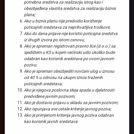
potrebna sredstva za realizaciju istog kao i
obezbjeđena vlastita sredstva za realizaciju biznis
plana;
Ako u biznis planu nije predvidio korištenje
poticajnih sredstava za neprihvatljive troškove;
Ako do dana prijave nije koristio poticajna sredstva
iz drugih izvora po istom osnovu;
Ako je spreman registrovati pravno lice (d.o.o.) sa
sjedištem u KS u kojem većinski udio ukoliko bude
odabran kao korisnik sredstava po ovom javnom
pozivu;
Ako je spreman obezbjediti novčani ulog u iznosu
od 40 % u odnosu na ukupni iznos traženih
poticajnih sredstava;
Ako je njegova poslovna ideja spada u djelatnosti
predviđene javnim pozivom;
Ako je dostavio prijavu u skladu sa javnim pozivom;
Ako ispunjava sve ostale kriterije javnog poziva;
Ako je primjenom kriterija javnog poziva odabran
kao korisnik javnih sredstava