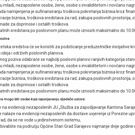
 mladi, nezaposlene osobe, žene, osobe s invaliditetom i novčano nagra
a namijenjena je sufinansiranju troškova pokretanja biznisa kroz finan
racije biznisa, troškova sredstava za rad, zakupa poslovnih prostorija, o
nade za doprinose i ostalih troškova.
ratnih sredstava po poslovnom planu može iznositi maksimalno do 10.0
poziva
etska sredstva će se koristiti za podsticanje preduzetničke inicijative k
ideja i održivih poslovnih planova.
og poziva odabraće se najbolji poslovni planovi ranjivih kategorija stan
 mladi, nezaposlene osobe, žene, osobe s invaliditetom i novčano nagra
a namijenjena je sufinansiranju troškova pokretanja biznisa kroz finan
racije biznisa, troškova sredstava za rad, zakupa poslovnih prostorija, o
nade za doprinose i ostalih troškova.
ratnih sredstava po poslovnom planu može iznositi maksimalno do 10.0
va mogu biti osobe koje ispunjavanju sljedeće uslove:
e na evidenciji nezaposlenih JU „Služba za zapošljavanje Kantona Saraj
ne nalaze na evidenciji nezaposlenih da dostave uvjerenje iz Porezne up
rad, da se ne vode u jedinstvenom sistemu,
ebivalište na području Općine Stari Grad Sarajevo najmanje dvije godine 