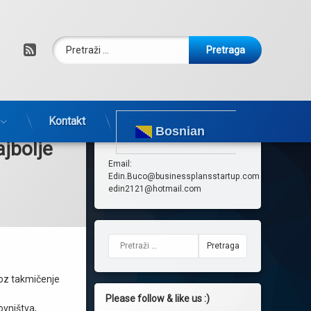
Pretraga:
RSS
Kontakt
Bosnian
Kontakt
ajbolje
Email:
Edin.Buco@businessplansstartup.com
edin2121@hotmail.com
Pretraga:
roz takmičenje
Please follow & like us :)
ovništva,