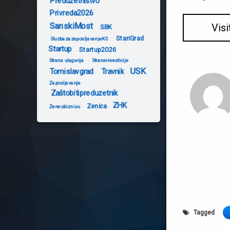
Preduzetništvo
Privreda2026
SanskiMost
Visi
SBK
StariGrad
SluzbazazaposljavanjeKS
Startup
Startup2026
Strana ulaganja
Straneinvesticije
USK
Tomislavgrad
Travnik
Zaposljavanje
Zaštobitipreduzetnik
ZHK
Zenica
Zeneubiznisu
Tagged