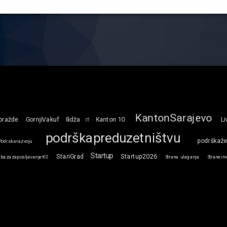
KantonSarajevo
oražde
GornjiVakuf
Ilidža
Kanton 10
Li
IT
podrškapreduzetništvu
podrškaž
Podrskarazvoju
Startup
StariGrad
Startup2026
zbazazaposljavanjeKS
Strana ulaganja
Straneinv