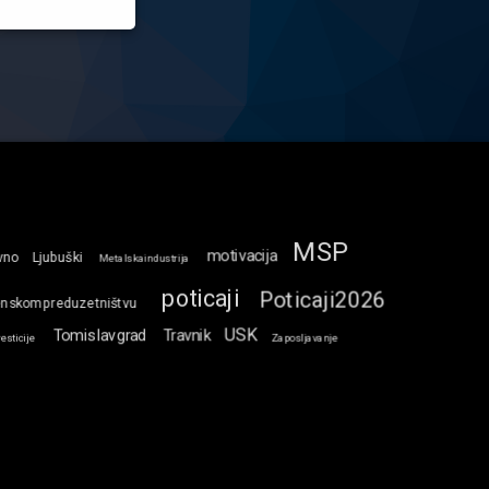
MSP
motivacija
vno
Ljubuški
Metalskaindustrija
poticaji
Poticaji2026
enskompreduzetništvu
USK
Tomislavgrad
Travnik
esticije
Zaposljavanje