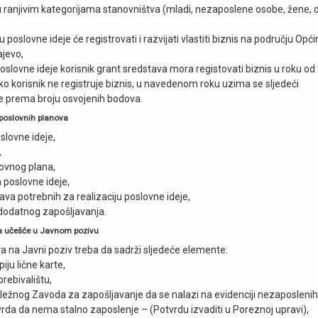
u ranjivim kategorijama stanovništva (mladi, nezaposlene osobe, žene, 
 poslovne ideje će registrovati i razvijati vlastiti biznis na području Opć
ajevo,
oslovne ideje korisnik grant sredstava mora registovati biznis u roku od t
ko korisnik ne registruje biznis, u navedenom roku uzima se sljedeći
ste prema broju osvojenih bodova.
r poslovnih planova
slovne ideje,
,
lovnog plana,
 poslovne ideje,
ava potrebnih za realizaciju poslovne ideje,
dodatnog zapošljavanja.
za učešće u Javnom pozivu
a na Javni poziv treba da sadrži sljedeće elemente:
iju lične karte,
prebivalištu,
ležnog Zavoda za zapošljavanje da se nalazi na evidenciji nezaposlenih
rda da nema stalno zaposlenje – (Potvrdu izvaditi u Poreznoj upravi),