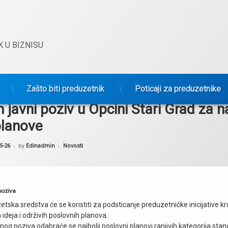
 U BIZNISU
Zašto biti preduzetnik
Poticaji za preduzetnike
 javni poziv u Opcini Stari Grad za n
planove
Kategorije:
5-26
by
Edinadmin
Novosti
poziva
etska sredstva će se koristiti za podsticanje preduzetničke inicijative k
ideja i održivih poslovnih planova.
og poziva odabraće se najbolji poslovni planovi ranjivih kategorija stan