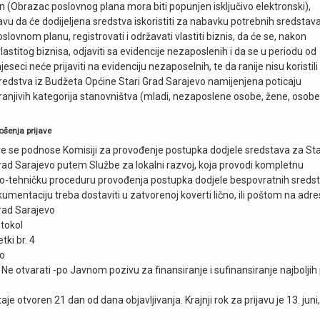
an (Obrazac poslovnog plana mora biti popunjen isključivo elektronski),
javu da će dodijeljena sredstva iskoristiti za nabavku potrebnih sredstav
lovnom planu, registrovati i održavati vlastiti biznis, da će se, nakon
lastitog biznisa, odjaviti sa evidencije nezaposlenih i da se u periodu od
seci neće prijaviti na evidenciju nezaposelnih, te da ranije nisu koristili
edstva iz Budžeta Općine Stari Grad Sarajevo namijenjena poticaju
ranjivih kategorija stanovništva (mladi, nezaposlene osobe, žene, osobe
ošenja prijave
e se podnose Komisiji za provođenje postupka dodjele sredstava za Sta
rad Sarajevo putem Službe za lokalni razvoj, koja provodi kompletnu
no-tehničku proceduru provođenja postupka dodjele bespovratnih sredst
mentaciju treba dostaviti u zatvorenoj koverti lično, ili poštom na adre
rad Sarajevo
otokol
tki br. 4
o
e otvarati -po Javnom pozivu za finansiranje i sufinansiranje najboljih
aje otvoren 21 dan od dana objavljivanja. Krajnji rok za prijavu je 13. juni,