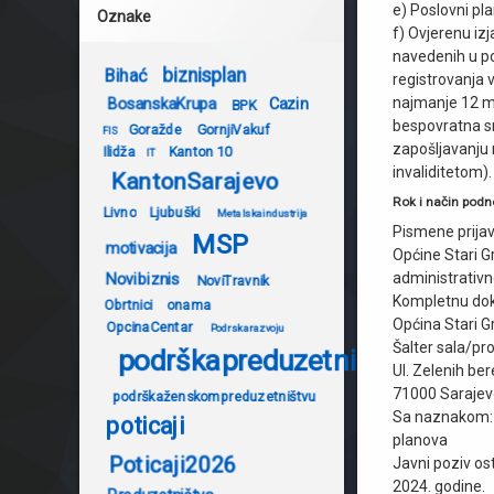
e) Poslovni pl
Oznake
f) Ovjerenu iz
navedenih u pos
biznisplan
Bihać
registrovanja v
najmanje 12 mje
BosanskaKrupa
Cazin
BPK
bespovratna sr
Goražde
GornjiVakuf
FIS
zapošljavanju 
Ilidža
Kanton 10
IT
invaliditetom).
KantonSarajevo
Rok i način podn
Livno
Ljubuški
Metalskaindustrija
Pismene prijav
MSP
motivacija
Općine Stari G
administrativ
Novibiznis
NoviTravnik
Kompletnu doku
Obrtnici
onama
Općina Stari G
OpcinaCentar
Podrskarazvoju
Šalter sala/pr
podrškapreduzetništvu
Ul. Zelenih bere
71000 Sarajev
podrškaženskompreduzetništvu
Sa naznakom: N
poticaji
planova
Poticaji2026
Javni poziv ost
2024. godine.