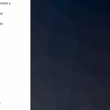
osobe s
ine
ri
,