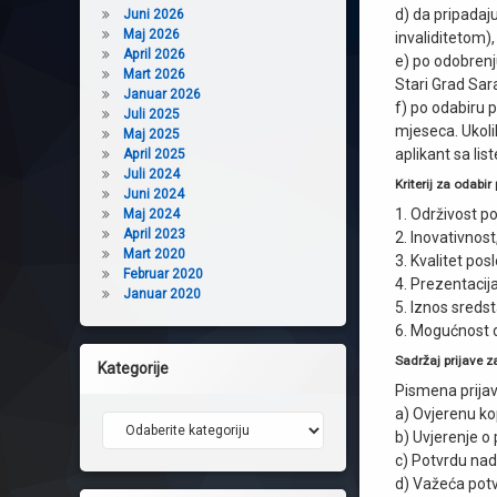
d) da pripadaj
Juni 2026
Maj 2026
invaliditetom),
April 2026
e) po odobrenju
Mart 2026
Stari Grad Sar
Januar 2026
f) po odabiru p
Juli 2025
mjeseca. Ukoli
Maj 2025
aplikant sa li
April 2025
Juli 2024
Kriterij za odabi
Juni 2024
1. Održivost po
Maj 2024
April 2023
2. Inovativnost
Mart 2020
3. Kvalitet pos
Februar 2020
4. Prezentacija
Januar 2020
5. Iznos sredst
6. Mogućnost 
Sadržaj prijave 
Kategorije
Pismena prijav
a) Ovjerenu kop
Kategorije
b) Uvjerenje o 
c) Potvrdu nad
d) Važeća potv