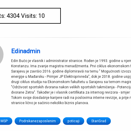
ts: 4304 Visits: 10
Edinadmin
Edin Bučo je vlasnik i administrator stranice. Rođen je 1993. godine u n
Konstanzu. Ima zvanje magistra menadžmenta. Prvi ciklus ekonomskom f
Sarajevu je završio 2016. godine diplomiravši na temu " Mogućnosti izvoza
energije u Mađarsku - Primjer JP Elektroprivreda", dok je 2018. godine usp
drugi ciklus studija na Ekonomskom fakultetu u Sarajevu sa temom magi
"Održivost sportskih dvorana nakon velikih sportskih takmičenja - Potencij
dvorane Zetra". Također je i vlasnik certifikata za internog revizora - smjer 
Tokom svoje dosdašnje karijere radi na poslovima interne revizije, a prije
stranice lično je sačinio nekoliko biznis planova.
MSP
Podrskanezaposlenim
poticaji
StariGrad