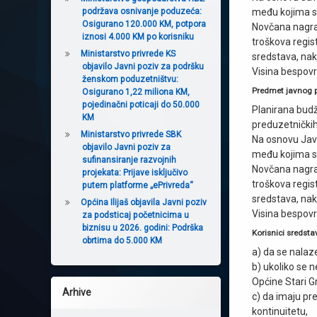
podržava osnivanje poduzeća:
među kojima su
Osigurano 120.000 KM, potpora
Novčana nagrad
iznosi 4.000 KM po korisniku
troškova regist
Ministarstvo privrede KS
sredstava, nak
objavilo Javni poziv za podršku
Visina bespov
ženskom poduzetništvu:
Predmet javnog 
Osigurano 1,22 miliona KM,
pojedinačni poticaji do 50.000
Planirana budž
KM
preduzetničkih 
Ministarstvo privrede SBK
Na osnovu Javn
objavilo Javni poziv za
među kojima su
sufinansiranje razvojnih
Novčana nagrad
projekata: Prijave isključivo
troškova regist
putem platforme „ePrivreda“
sredstava, nak
Općina Ilijaš objavila Javni poziv
Visina bespov
za podsticaj početnicima u
biznisu u 2026. godini: Podrška
Korisnici sredsta
obrtima do 5.000 KM
a) da se nalaz
b) ukoliko se 
Općine Stari G
Arhive
c) da imaju pr
kontinuitetu,