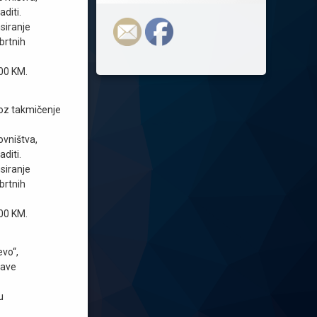
diti.
siranje
brtnih
00 KM.
roz takmičenje
ovništva,
diti.
siranje
brtnih
00 KM.
evo“,
rave
u