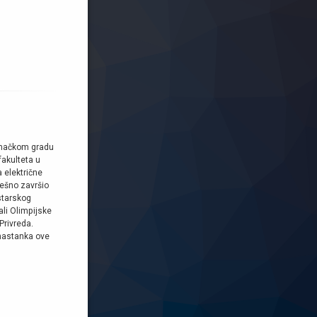
jemačkom gradu
akulteta u
 električne
ješno završio
starskog
ali Olimpijske
Privreda.
 nastanka ove