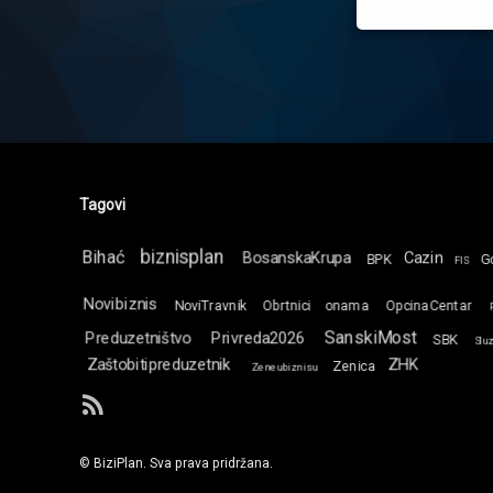
Tagovi
biznisplan
Bihać
BosanskaKrupa
Cazin
BPK
G
FIS
Novibiznis
NoviTravnik
Obrtnici
onama
OpcinaCentar
SanskiMost
Preduzetništvo
Privreda2026
SBK
Slu
Zaštobitipreduzetnik
ZHK
Zenica
Zeneubiznisu
RSS
© BiziPlan. Sva prava pridržana.